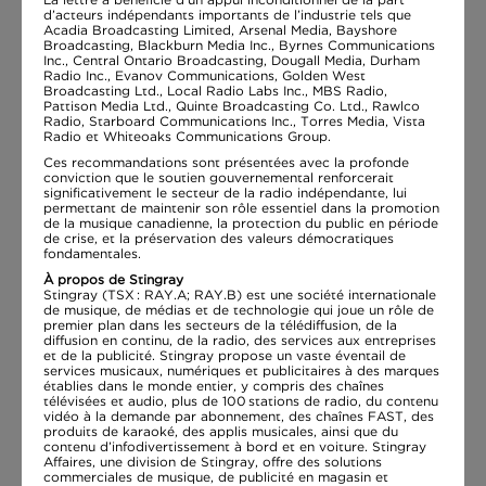
d’acteurs indépendants importants de l’industrie tels que
Acadia Broadcasting Limited, Arsenal Media, Bayshore
Broadcasting, Blackburn Media Inc., Byrnes Communications
Inc., Central Ontario Broadcasting, Dougall Media, Durham
Radio Inc., Evanov Communications, Golden West
Broadcasting Ltd., Local Radio Labs Inc., MBS Radio,
Pattison Media Ltd., Quinte Broadcasting Co. Ltd., Rawlco
Radio, Starboard Communications Inc., Torres Media, Vista
Radio et Whiteoaks Communications Group.
Ces recommandations sont présentées avec la profonde
conviction que le soutien gouvernemental renforcerait
significativement le secteur de la radio indépendante, lui
permettant de maintenir son rôle essentiel dans la promotion
de la musique canadienne, la protection du public en période
de crise, et la préservation des valeurs démocratiques
fondamentales.
À propos de Stingray
Stingray (TSX : RAY.A; RAY.B) est une société internationale
de musique, de médias et de technologie qui joue un rôle de
premier plan dans les secteurs de la télédiffusion, de la
diffusion en continu, de la radio, des services aux entreprises
et de la publicité. Stingray propose un vaste éventail de
services musicaux, numériques et publicitaires à des marques
établies dans le monde entier, y compris des chaînes
télévisées et audio, plus de 100 stations de radio, du contenu
vidéo à la demande par abonnement, des chaînes FAST, des
produits de karaoké, des applis musicales, ainsi que du
contenu d’infodivertissement à bord et en voiture. Stingray
Affaires, une division de Stingray, offre des solutions
commerciales de musique, de publicité en magasin et