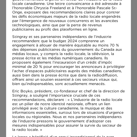
locale canadienne. Une lettre convaincante a été adressée à
l’honorable Chrystia Freeland et à l’honorable Pascale St-
Onge, exposant des recommandations claires pour contrer
les défis économiques majeurs de la radio locale engendrés
par l’émergence de nouveaux concurrents et les avancées
technologiques, ainsi que par la perte de revenus
publicitaires au profit des plateformes en ligne.
Stingray et ses partenaires indépendants de l’industrie
recommandent que le budget 2024 comprenne un
engagement à allouer de manière équitable au moins 70 %
des dépenses publicitaires du gouvernement du Canada aux
médias locaux, y compris la radio locale, la télévision, la
presse écrite et les médias numériques canadiens. Ils
proposent également l’instauration d’un crédit d’impôt
minimal de 20 % pour encourager les annonceurs à privilégier
l’achat d’espaces publicitaires auprès des médias canadiens,
aussi bien dans la presse écrite que dans la radiodiffusion,
offrant ainsi un soutien essentiel à ces secteurs vitaux qui,
bien qu’indispensables, sont actuellement menacés.
Eric Boyko, président, co-fondateur et chef de la direction de
Stingray, a souligné l’importance cruciale de ces
recommandations, déclarant : « L’industrie de la radio locale
est un pilier de notre identité nationale, offrant un lien
privilégié avec la culture canadienne, la musique et des
informations essentielles, surtout lors de situations d’urgence
locales ou régionales. Nous et nos partenaires indépendants
de l’industrie pressons le gouvernement d’adopter ces
mesures indispensables pour assurer la survie du secteur de
la radio locale. »
La lettre a bénéficié d’un appui inconditionnel de la part