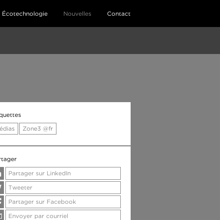
Écotechnologie
Nouvelles
Contact
iquettes
édias
Zone3 @fr
rtager
Partager sur LinkedIn
Tweeter
Partager sur Facebook
Envoyer par courriel