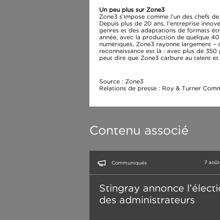
Un peu plus sur Zone3
Zone3 s’impose comme l’un des chefs de 
Depuis plus de 20 ans, l’entreprise innove
genres et des adaptations de formats étr
année, avec la production de quelque 40
numériques, Zone3 rayonne largement – c
reconnaissance est là : avec plus de 350 p
peut dire que Zone3 carbure au talent et 
Source : Zone3
Relations de presse : Roy & Turner Com
Contenu associé
7 aoû
Communiqués
Stingray annonce l’élect
des administrateurs