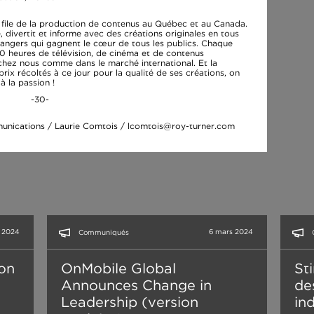
file de la production de contenus au Québec et au Canada.
, divertit et informe avec des créations originales en tous
angers qui gagnent le cœur de tous les publics. Chaque
0 heures de télévision, de cinéma et de contenus
hez nous comme dans le marché international. Et la
rix récoltés à ce jour pour la qualité de ses créations, on
à la passion !
-30-
munications / Laurie Comtois / lcomtois@roy-turner.com
t 2024
6 mars 2024
Communiqués
ion
OnMobile Global
St
Announces Change in
de
Leadership (version
in