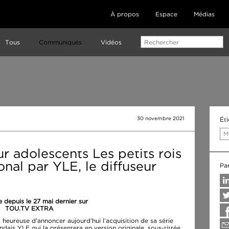
À propos
Espace
Médias
Tous
Communiqués
Vidéos
30 novembre 2021
Ét
M
r adolescents Les petits rois
ional par YLE, le diffuseur
Pa
e depuis le 27 mai dernier sur
TOU.TV EXTRA
 heureuse d’annoncer aujourd’hui l’acquisition de sa série
andais YLE qui la présentera en version originale, sous-titrée