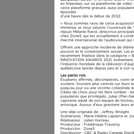
en finlandais, sur sa plateforme de vidéo
cette plateforme gratuite, aussi populaire
épisodes
d’une heure dès le début de 2022.
« Nous sommes ravis de cette acquisitio
immense, et nous saluons l’ouverture de 
réjouit Mélanie Ratté, directrice principa
chez Zone3, qui est actuellement à Lon
marché international de l’audiovisuel qui 
Offrant une approche moderne de thèmes a
pouvoir et le consentement sexuel, Les pe
récemment finaliste dans la catégorie 
INNOVATION AWARDS 2021, événement qui 
l’industrie mondiale de la télévision d’au
québécoise lancée depuis peu et à voir 
Les petits rois
Étudiants affirmés, décomplexés, voire t
scolaire. Souvent plus centrés sur leurs b
jusqu’au jour où une victime collatérale d
Cibles de choix pour les faire tomber : l
populaires que privilégiés, Julep (Pier-G
capitaine adulé de son équipe de hockey,
artistique. Autour d’eux gravitent leurs ami
Une idée originale de : Jeffrey Wraight
Scénaristes : Marie-Hélène Lapierre et Jus
Réalisateur : Julien Hurteau
Producteur : Frédérique Traversy
Production : Zone3
Distribution : CBC & Radio-Canada Distri