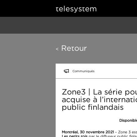
telesystem
Retour
<
Communiqués
Zone3 | La série pou
acquise à l’internat
public finlandais
Disponibl
Montréal, 30 novembre 2021
– Zone 3 est
Les petits rois
par le diffuseur public finl