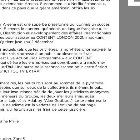
 sur demande Areena. Surnommée le « Netflix finlandais »,
 dans ce pays que le géant américain, offrira les six
n. Areena est une superbe plateforme qui connaît un succès
YLE envers le contenu québécois de langue française », se
le, Distribution et développement des affaires internationales
dres pour assister au CONTENT LONDON 2021, important
s’y tient jusqu’au 2 décembre.
ctuels tels que les privilèges, la non-hétéronormativité, le
tits rois s’adresse à un public adolescent et était
« Best Live Action Kids Programme » aux CONTENT
célèbre les entreprises qui contribuent à transformer
jourd’hui. Une autre belle reconnaissance pour cette fiction
sur ICI TOU.TV EXTRA.
éméraires, les petits rois sont au sommet de la pyramide
esoins que sur ceux de la collectivité, ils mènent le bal…
e leur insouciance décide de jouer les justicières anonymes.
es meneurs du groupe, les deux meilleurs amis, aussi
abriel Lajoie) et Adaboy (Alex Godbout). Le premier est le
 le deuxième est la vedette de l’équipe de patinage
s, qui feront aussi les frais de cette justicière.
tine Philie
bution, Zone3