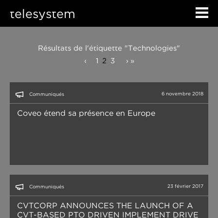
telesystem
Résultats de l'étiquette "Technologies"
‹
1
2
3
›
»
6 novembre 2018
Communiqués
Coveo étend sa présence en Europe
23 février 2017
Communiqués
CVTCORP ANNOUNCES THE LAUNCH OF A
CVT-BASED PTO DRIVEN IMPLEMENT DRIVE